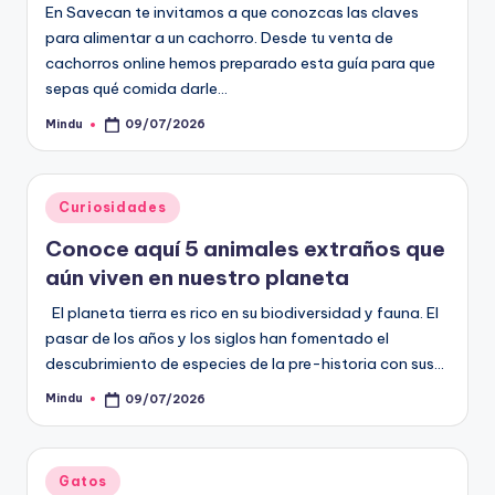
En Savecan te invitamos a que conozcas las claves
para alimentar a un cachorro. Desde tu venta de
cachorros online hemos preparado esta guía para que
sepas qué comida darle…
Mindu
09/07/2026
Publicado
por
Publicado
Curiosidades
en
Conoce aquí 5 animales extraños que
aún viven en nuestro planeta
El planeta tierra es rico en su biodiversidad y fauna. El
pasar de los años y los siglos han fomentado el
descubrimiento de especies de la pre-historia con sus…
Mindu
09/07/2026
Publicado
por
Publicado
Gatos