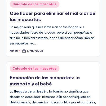
Publicado
Cuidado de las mascotas
en
Que hacer para eliminar el mal olor de
las mascotas
Lo mejor sería que nuestras mascotas hagan sus
necesidades fuera de la casa, pero si son pequeñas o
aun no le has adiestrado, debes de saber cómo limpiar
sus regueros, ya…
Mindu
17/07/2026
Publicado
por
Publicado
Cuidado de las mascotas
en
Educación de las mascotas: la
mascota y el bebé
La
llegada de un bebé
a la familia no significa que
debamos descuidar, ni menos aún pensar siquiera en
deshacernos, de nuestra mascota. Muy por el contrario,