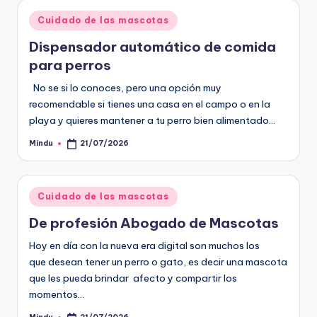
Publicado
Cuidado de las mascotas
en
Dispensador automático de comida
para perros
No se si lo conoces, pero una opción muy
recomendable si tienes una casa en el campo o en la
playa y quieres mantener a tu perro bien alimentado…
Mindu
21/07/2026
Publicado
por
Publicado
Cuidado de las mascotas
en
De profesión Abogado de Mascotas
Hoy en día con la nueva era digital son muchos los
que desean tener un perro o gato, es decir una mascota
que les pueda brindar afecto y compartir los
momentos…