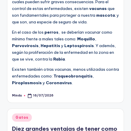
cuales pueden sufrir graves consecuencias. Para el
control de estas enfermedades, existen
vacunas
que
son fundamentales para proteger a nuestra
mascota
; y
que son, una especie de seguro de vida.
En el caso de los
perros
, se deberían vacunar como
mínimo frente a males tales como:
Moquillo
,
Parvovirosis
,
Hepatitis
y
Leptospirosis
. Y además,
según la proliferación de la enfermedad en la zona en
que se vive, contra la
Rabia
.
Existen también otras vacunas, menos utilizadas contra
enfermedades como:
Traqueobronquitis
,
Piroplasmosis
y
Coronavirus
.
Mindu
16/07/2026
Publicado
por
Publicado
Gatos
en
Diez grandes ventajas de tener como