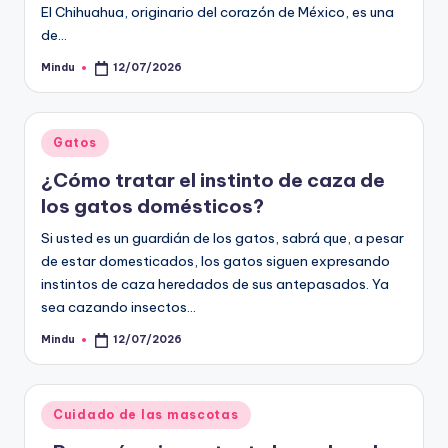
El Chihuahua, originario del corazón de México, es una
de…
Mindu
12/07/2026
Publicado
por
Publicado
Gatos
en
¿Cómo tratar el instinto de caza de
los gatos domésticos?
Si usted es un guardián de los gatos, sabrá que, a pesar
de estar domesticados, los gatos siguen expresando
instintos de caza heredados de sus antepasados. Ya
sea cazando insectos…
Mindu
12/07/2026
Publicado
por
Publicado
Cuidado de las mascotas
en