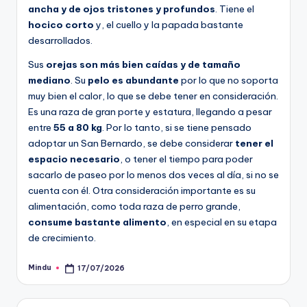
ancha y de ojos tristones y profundos
. Tiene el
hocico corto
y, el cuello y la papada bastante
desarrollados.
Sus
orejas son más bien caídas y de tamaño
mediano
. Su
pelo es abundante
por lo que no soporta
muy bien el calor, lo que se debe tener en consideración.
Es una raza de gran porte y estatura, llegando a pesar
entre
55 a 80 kg
. Por lo tanto, si se tiene pensado
adoptar un San Bernardo, se debe considerar
tener el
espacio necesario
, o tener el tiempo para poder
sacarlo de paseo por lo menos dos veces al día, si no se
cuenta con él. Otra consideración importante es su
alimentación, como toda raza de perro grande,
consume bastante alimento
, en especial en su etapa
de crecimiento.
Mindu
17/07/2026
Publicado
por