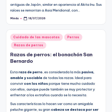
antiguas de Japón, similar en apariencia al Akita Inu. Sus
raíces se remontan a Asia Meridional, con…
Mindu
18/07/2026
Publicado
por
Publicado
Cuidado de las mascotas
Perros
en
Razas de perros
Razas de perros: el bonachón San
Bernardo
Esta
raza de perro
, es considerada la más
pasiva,
amable y sociable
de todas las razas. Ideal para
convivir
con los niños
porque tiene mucho cuidado
con ellos, aunque puede también se muy protector y
enfrentar a los extraños cuando se lo necesita.
Sus características lo hacen ver como un amigable
peluche gigante, su gran
cabeza se destaca por ser