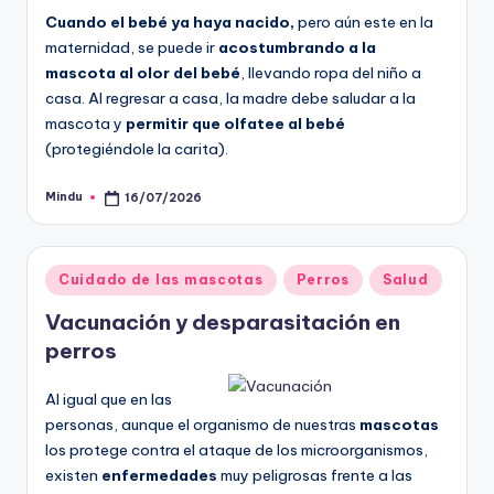
Cuando el bebé ya haya nacido,
pero aún este en la
maternidad, se puede ir
acostumbrando a la
mascota al olor del bebé
, llevando ropa del niño a
casa. Al regresar a casa, la madre debe saludar a la
mascota y
permitir que olfatee al bebé
(protegiéndole la carita).
Mindu
16/07/2026
Publicado
por
Publicado
Cuidado de las mascotas
Perros
Salud
en
Vacunación y desparasitación en
perros
Al igual que en las
personas, aunque el organismo de nuestras
mascotas
los protege contra el ataque de los microorganismos,
existen
enfermedades
muy peligrosas frente a las