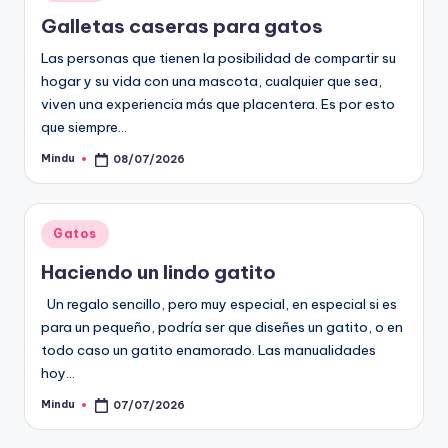
en
Galletas caseras para gatos
Las personas que tienen la posibilidad de compartir su
hogar y su vida con una mascota, cualquier que sea,
viven una experiencia más que placentera. Es por esto
que siempre…
Mindu
08/07/2026
Publicado
por
Publicado
Gatos
en
Haciendo un lindo gatito
Un regalo sencillo, pero muy especial, en especial si es
para un pequeño, podría ser que diseñes un gatito, o en
todo caso un gatito enamorado. Las manualidades
hoy…
Mindu
07/07/2026
Publicado
por