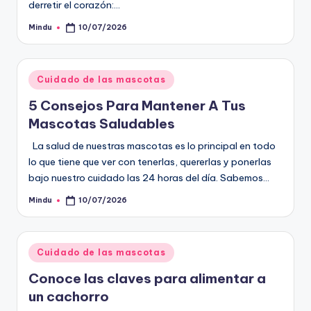
derretir el corazón:…
Mindu
10/07/2026
Publicado
por
Publicado
Cuidado de las mascotas
en
5 Consejos Para Mantener A Tus
Mascotas Saludables
La salud de nuestras mascotas es lo principal en todo
lo que tiene que ver con tenerlas, quererlas y ponerlas
bajo nuestro cuidado las 24 horas del día. Sabemos…
Mindu
10/07/2026
Publicado
por
Publicado
Cuidado de las mascotas
en
Conoce las claves para alimentar a
un cachorro