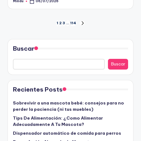
Mindu
06/07/2026
Publicado
por
Paginación
1
2
3
…
114
SIGUIENTE
PÁGINA
de
entradas
Buscar
Buscar
Recientes Posts
Sobrevivir a una mascota bebé: consejos para no
perder la paciencia (ni tus muebles)
Tips De Alimentación: ¿Como Alimentar
Adecuadamente A Tu Mascota?
Dispensador automático de comida para perros