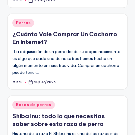
Mindu
21/07/2026
Publicado
por
Publicado
Perros
en
¿Cuánto Vale Comprar Un Cachorro
En Internet?
La adquisición de un perro desde su propio nacimiento
es algo que cada uno de nosotros hemos hecho en
algún momento en nuestras vida. Comprar un cachorro
puede tener…
Mindu
20/07/2026
Publicado
por
Publicado
Razas de perros
en
Shiba Inu: todo lo que necesitas
saber sobre esta raza de perro
Historia de la raza El Shiba Inu es una de las razas más