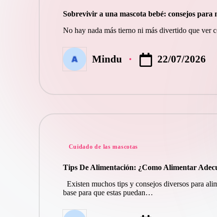
en
Sobrevivir a una mascota bebé: consejos para n
No hay nada más tierno ni más divertido que ver c
22/07/2026
Mindu
Publicado
por
Publicado
Cuidado de las mascotas
en
Tips De Alimentación: ¿Como Alimentar Ade
Existen muchos tips y consejos diversos para ali
base para que estas puedan…