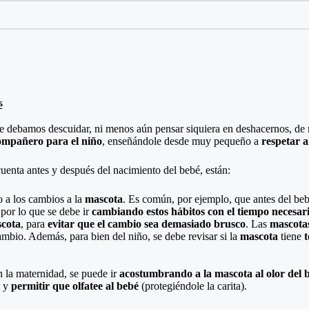
é
que debamos descuidar, ni menos aún pensar siquiera en deshacernos, de 
ompañero para el niño
, enseñándole desde muy pequeño a
respetar a
uenta antes y después del nacimiento del bebé, están:
o a los cambios a la
mascota
. Es común, por ejemplo, que antes del be
 por lo que se debe ir
cambiando estos hábitos con el tiempo necesar
cota
, para
evitar que el cambio sea demasiado brusco
. Las
mascota
ambio. Además, para bien del niño, se debe revisar si la
mascota
tiene
t
 la maternidad, se puede ir
acostumbrando a la mascota al olor del 
 y
permitir que olfatee al bebé
(protegiéndole la carita).