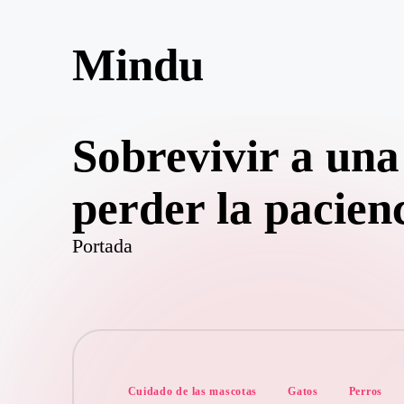
Mindu
Saltar
al
contenido
Mindu
Blog
Sobrevivir a una
perder la pacienc
Portada
Publicado
Cuidado de las mascotas
Gatos
Perros