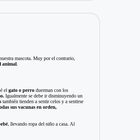
nuestra mascota. Muy por el contrario,
l animal
.
bé el
gato o perro
duerman con los
io.
Igualmente se debe ir disminuyendo un
s
también tienden a sentir celos y a sentirse
odas sus vacunas en orden,
bebé
, llevando ropa del niño a casa. Al