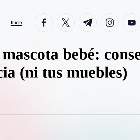
facebook.com
twitter.com
t.me
instagram.com
youtube
Inicio
 mascota bebé: cons
ia (ni tus muebles)