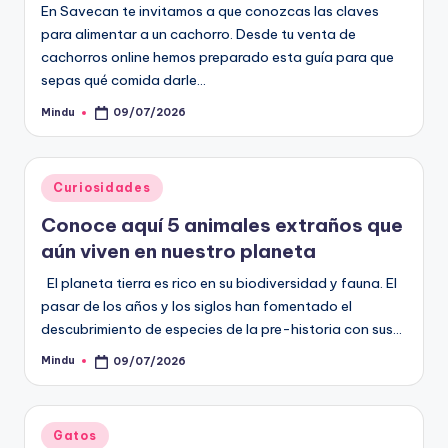
En Savecan te invitamos a que conozcas las claves
para alimentar a un cachorro. Desde tu venta de
cachorros online hemos preparado esta guía para que
sepas qué comida darle…
Mindu
09/07/2026
Publicado
por
Publicado
Curiosidades
en
Conoce aquí 5 animales extraños que
aún viven en nuestro planeta
El planeta tierra es rico en su biodiversidad y fauna. El
pasar de los años y los siglos han fomentado el
descubrimiento de especies de la pre-historia con sus…
Mindu
09/07/2026
Publicado
por
Publicado
Gatos