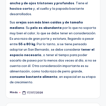
ancha y de ojos tristones y profundos
. Tiene el
hocico corto
y, el cuello y la papada bastante
desarrollados.
Sus
orejas son más bien caídas y de tamaño
mediano
. Su
pelo es abundante
por lo que no soporta
muy bien el calor, lo que se debe tener en consideración.
Es una raza de gran porte y estatura, llegando a pesar
entre
55 a 80 kg
. Por lo tanto, si se tiene pensado
adoptar un San Bernardo, se debe considerar
tener el
espacio necesario
, o tener el tiempo para poder
sacarlo de paseo por lo menos dos veces al día, si no se
cuenta con él. Otra consideración importante es su
alimentación, como toda raza de perro grande,
consume bastante alimento
, en especial en su etapa
de crecimiento.
Mindu
17/07/2026
Publicado
por