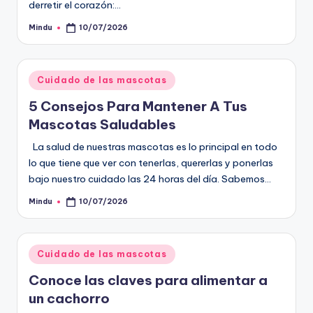
derretir el corazón:…
Mindu
10/07/2026
Publicado
por
Publicado
Cuidado de las mascotas
en
5 Consejos Para Mantener A Tus
Mascotas Saludables
La salud de nuestras mascotas es lo principal en todo
lo que tiene que ver con tenerlas, quererlas y ponerlas
bajo nuestro cuidado las 24 horas del día. Sabemos…
Mindu
10/07/2026
Publicado
por
Publicado
Cuidado de las mascotas
en
Conoce las claves para alimentar a
un cachorro