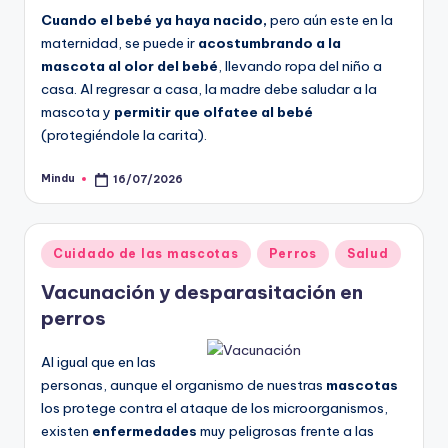
Cuando el bebé ya haya nacido,
pero aún este en la
maternidad, se puede ir
acostumbrando a la
mascota al olor del bebé
, llevando ropa del niño a
casa. Al regresar a casa, la madre debe saludar a la
mascota y
permitir que olfatee al bebé
(protegiéndole la carita).
Mindu
16/07/2026
Publicado
por
Publicado
Cuidado de las mascotas
Perros
Salud
en
Vacunación y desparasitación en
perros
Al igual que en las
personas, aunque el organismo de nuestras
mascotas
los protege contra el ataque de los microorganismos,
existen
enfermedades
muy peligrosas frente a las