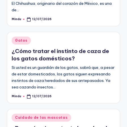
El Chihuahua, originario del corazón de México, es una
de…
Mindu
12/07/2026
Publicado
por
Publicado
Gatos
en
¿Cómo tratar el instinto de caza de
los gatos domésticos?
Si usted es un guardián de los gatos, sabrá que, a pesar
de estar domesticados, los gatos siguen expresando
instintos de caza heredados de sus antepasados. Ya
sea cazando insectos…
Mindu
12/07/2026
Publicado
por
Publicado
Cuidado de las mascotas
en