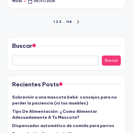
Mindu
06/07/2026
Publicado
por
Paginación
1
2
3
…
114
SIGUIENTE
PÁGINA
de
entradas
Buscar
Buscar
Recientes Posts
Sobrevivir a una mascota bebé: consejos para no
perder la paciencia (ni tus muebles)
Tips De Alimentación: ¿Como Alimentar
Adecuadamente A Tu Mascota?
Dispensador automático de comida para perros