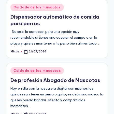
Publicado
Cuidado de las mascotas
en
Dispensador automático de comida
para perros
No se si lo conoces, pero una opción muy
recomendable si tienes una casa en el campo o en la
playa y quieres mantener a tu perro bien alimentado…
Mindu
21/07/2026
Publicado
por
Publicado
Cuidado de las mascotas
en
De profesión Abogado de Mascotas
Hoy en día con la nueva era digital son muchos los
que desean tener un perro o gato, es decir una mascota
que les pueda brindar afecto y compartir los
momentos…