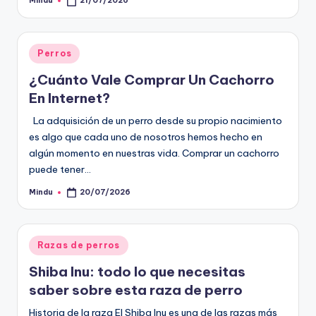
Mindu
21/07/2026
Publicado
por
Publicado
Perros
en
¿Cuánto Vale Comprar Un Cachorro
En Internet?
La adquisición de un perro desde su propio nacimiento
es algo que cada uno de nosotros hemos hecho en
algún momento en nuestras vida. Comprar un cachorro
puede tener…
Mindu
20/07/2026
Publicado
por
Publicado
Razas de perros
en
Shiba Inu: todo lo que necesitas
saber sobre esta raza de perro
Historia de la raza El Shiba Inu es una de las razas más