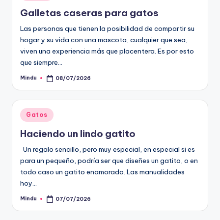
en
Galletas caseras para gatos
Las personas que tienen la posibilidad de compartir su
hogar y su vida con una mascota, cualquier que sea,
viven una experiencia más que placentera. Es por esto
que siempre…
Mindu
08/07/2026
Publicado
por
Publicado
Gatos
en
Haciendo un lindo gatito
Un regalo sencillo, pero muy especial, en especial si es
para un pequeño, podría ser que diseñes un gatito, o en
todo caso un gatito enamorado. Las manualidades
hoy…
Mindu
07/07/2026
Publicado
por