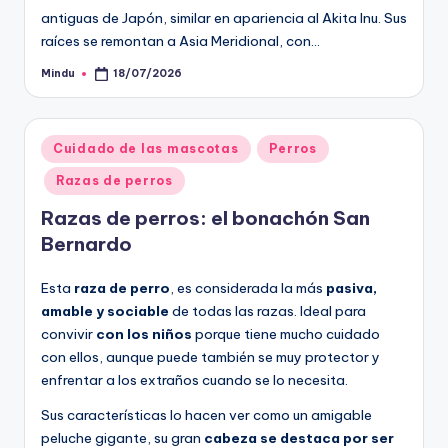
antiguas de Japón, similar en apariencia al Akita Inu. Sus
raíces se remontan a Asia Meridional, con…
Mindu
18/07/2026
Publicado
por
Publicado
Cuidado de las mascotas
Perros
en
Razas de perros
Razas de perros: el bonachón San
Bernardo
Esta
raza de perro
, es considerada la más
pasiva,
amable y sociable
de todas las razas. Ideal para
convivir
con los niños
porque tiene mucho cuidado
con ellos, aunque puede también se muy protector y
enfrentar a los extraños cuando se lo necesita.
Sus características lo hacen ver como un amigable
peluche gigante, su gran
cabeza se destaca por ser