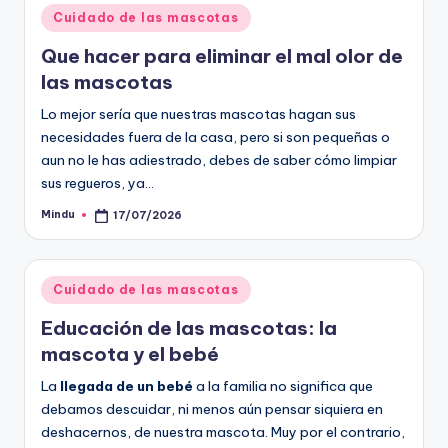
Publicado
Cuidado de las mascotas
en
Que hacer para eliminar el mal olor de
las mascotas
Lo mejor sería que nuestras mascotas hagan sus
necesidades fuera de la casa, pero si son pequeñas o
aun no le has adiestrado, debes de saber cómo limpiar
sus regueros, ya…
Mindu
17/07/2026
Publicado
por
Publicado
Cuidado de las mascotas
en
Educación de las mascotas: la
mascota y el bebé
La
llegada de un bebé
a la familia no significa que
debamos descuidar, ni menos aún pensar siquiera en
deshacernos, de nuestra mascota. Muy por el contrario,