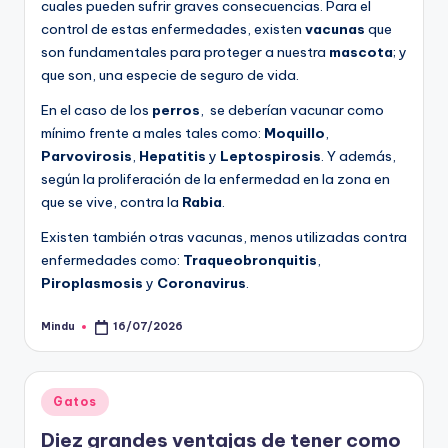
cuales pueden sufrir graves consecuencias. Para el
control de estas enfermedades, existen
vacunas
que
son fundamentales para proteger a nuestra
mascota
; y
que son, una especie de seguro de vida.
En el caso de los
perros
, se deberían vacunar como
mínimo frente a males tales como:
Moquillo
,
Parvovirosis
,
Hepatitis
y
Leptospirosis
. Y además,
según la proliferación de la enfermedad en la zona en
que se vive, contra la
Rabia
.
Existen también otras vacunas, menos utilizadas contra
enfermedades como:
Traqueobronquitis
,
Piroplasmosis
y
Coronavirus
.
Mindu
16/07/2026
Publicado
por
Publicado
Gatos
en
Diez grandes ventajas de tener como