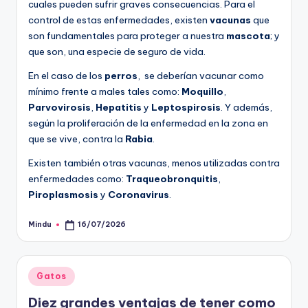
cuales pueden sufrir graves consecuencias. Para el
control de estas enfermedades, existen
vacunas
que
son fundamentales para proteger a nuestra
mascota
; y
que son, una especie de seguro de vida.
En el caso de los
perros
, se deberían vacunar como
mínimo frente a males tales como:
Moquillo
,
Parvovirosis
,
Hepatitis
y
Leptospirosis
. Y además,
según la proliferación de la enfermedad en la zona en
que se vive, contra la
Rabia
.
Existen también otras vacunas, menos utilizadas contra
enfermedades como:
Traqueobronquitis
,
Piroplasmosis
y
Coronavirus
.
Mindu
16/07/2026
Publicado
por
Publicado
Gatos
en
Diez grandes ventajas de tener como