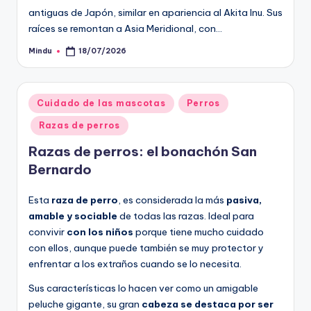
antiguas de Japón, similar en apariencia al Akita Inu. Sus
raíces se remontan a Asia Meridional, con…
Mindu
18/07/2026
Publicado
por
Publicado
Cuidado de las mascotas
Perros
en
Razas de perros
Razas de perros: el bonachón San
Bernardo
Esta
raza de perro
, es considerada la más
pasiva,
amable y sociable
de todas las razas. Ideal para
convivir
con los niños
porque tiene mucho cuidado
con ellos, aunque puede también se muy protector y
enfrentar a los extraños cuando se lo necesita.
Sus características lo hacen ver como un amigable
peluche gigante, su gran
cabeza se destaca por ser