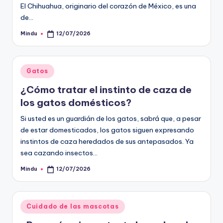
El Chihuahua, originario del corazón de México, es una
de…
Mindu
12/07/2026
Publicado
por
Publicado
Gatos
en
¿Cómo tratar el instinto de caza de
los gatos domésticos?
Si usted es un guardián de los gatos, sabrá que, a pesar
de estar domesticados, los gatos siguen expresando
instintos de caza heredados de sus antepasados. Ya
sea cazando insectos…
Mindu
12/07/2026
Publicado
por
Publicado
Cuidado de las mascotas
en