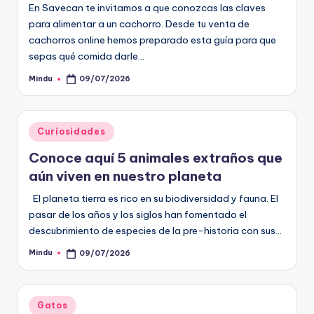
En Savecan te invitamos a que conozcas las claves
para alimentar a un cachorro. Desde tu venta de
cachorros online hemos preparado esta guía para que
sepas qué comida darle…
Mindu
09/07/2026
Publicado
por
Publicado
Curiosidades
en
Conoce aquí 5 animales extraños que
aún viven en nuestro planeta
El planeta tierra es rico en su biodiversidad y fauna. El
pasar de los años y los siglos han fomentado el
descubrimiento de especies de la pre-historia con sus…
Mindu
09/07/2026
Publicado
por
Publicado
Gatos