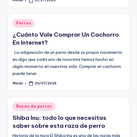
Mindu
21/07/2026
Publicado
por
Publicado
Perros
en
¿Cuánto Vale Comprar Un Cachorro
En Internet?
La adquisición de un perro desde su propio nacimiento
es algo que cada uno de nosotros hemos hecho en
algún momento en nuestras vida. Comprar un cachorro
puede tener…
Mindu
20/07/2026
Publicado
por
Publicado
Razas de perros
en
Shiba Inu: todo lo que necesitas
saber sobre esta raza de perro
Historia de la raza El Shiba Inu es una de las razas más