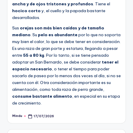
ancha y de ojos tristones y profundos
. Tiene el
hocico corto
y, el cuello y la papada bastante
desarrollados.
Sus
orejas son más bien caídas y de tamaño
mediano
. Su
pelo es abundante
por lo que no soporta
muy bien el calor, lo que se debe tener en consideración.
Es una raza de gran porte y estatura, llegando a pesar
entre
55 a 80 kg
. Por lo tanto, si se tiene pensado
adoptar un San Bernardo, se debe considerar
tener el
espacio necesario
, o tener el tiempo para poder
sacarlo de paseo por lo menos dos veces al día, si no se
cuenta con él. Otra consideración importante es su
alimentación, como toda raza de perro grande,
consume bastante alimento
, en especial en su etapa
de crecimiento.
Mindu
17/07/2026
Publicado
por