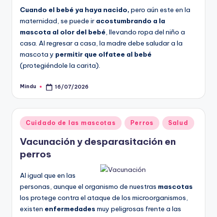
Cuando el bebé ya haya nacido,
pero aún este en la
maternidad, se puede ir
acostumbrando a la
mascota al olor del bebé
, llevando ropa del niño a
casa. Al regresar a casa, la madre debe saludar a la
mascota y
permitir que olfatee al bebé
(protegiéndole la carita).
Mindu
16/07/2026
Publicado
por
Publicado
Cuidado de las mascotas
Perros
Salud
en
Vacunación y desparasitación en
perros
Al igual que en las
personas, aunque el organismo de nuestras
mascotas
los protege contra el ataque de los microorganismos,
existen
enfermedades
muy peligrosas frente a las