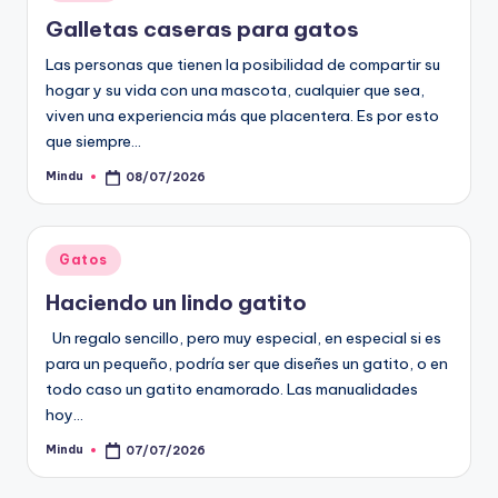
en
Galletas caseras para gatos
Las personas que tienen la posibilidad de compartir su
hogar y su vida con una mascota, cualquier que sea,
viven una experiencia más que placentera. Es por esto
que siempre…
Mindu
08/07/2026
Publicado
por
Publicado
Gatos
en
Haciendo un lindo gatito
Un regalo sencillo, pero muy especial, en especial si es
para un pequeño, podría ser que diseñes un gatito, o en
todo caso un gatito enamorado. Las manualidades
hoy…
Mindu
07/07/2026
Publicado
por