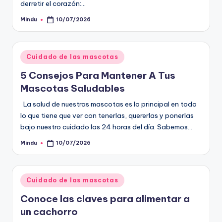
derretir el corazón:…
Mindu
10/07/2026
Publicado
por
Publicado
Cuidado de las mascotas
en
5 Consejos Para Mantener A Tus
Mascotas Saludables
La salud de nuestras mascotas es lo principal en todo
lo que tiene que ver con tenerlas, quererlas y ponerlas
bajo nuestro cuidado las 24 horas del día. Sabemos…
Mindu
10/07/2026
Publicado
por
Publicado
Cuidado de las mascotas
en
Conoce las claves para alimentar a
un cachorro