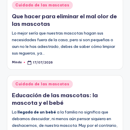
Publicado
Cuidado de las mascotas
en
Que hacer para eliminar el mal olor de
las mascotas
Lo mejor sería que nuestras mascotas hagan sus
necesidades fuera de la casa, pero si son pequeñas o
aun no le has adiestrado, debes de saber cómo limpiar
sus regueros, ya…
Mindu
17/07/2026
Publicado
por
Publicado
Cuidado de las mascotas
en
Educación de las mascotas: la
mascota y el bebé
La
llegada de un bebé
a la familia no significa que
debamos descuidar, ni menos aún pensar siquiera en
deshacernos, de nuestra mascota. Muy por el contrario,