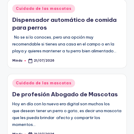
Publicado
Cuidado de las mascotas
en
Dispensador automático de comida
para perros
No se si lo conoces, pero una opción muy
recomendable si tienes una casa en el campo o en la
playa y quieres mantener a tu perro bien alimentado…
Mindu
21/07/2026
Publicado
por
Publicado
Cuidado de las mascotas
en
De profesión Abogado de Mascotas
Hoy en día con la nueva era digital son muchos los
que desean tener un perro o gato, es decir una mascota
que les pueda brindar afecto y compartir los
momentos…