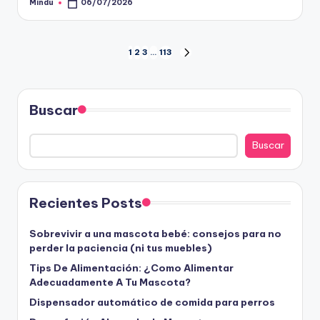
Mindu
06/07/2026
Publicado
por
Paginación
1
2
3
…
113
SIGUIENTE
PÁGINA
de
entradas
Buscar
Buscar
Recientes Posts
Sobrevivir a una mascota bebé: consejos para no
perder la paciencia (ni tus muebles)
Tips De Alimentación: ¿Como Alimentar
Adecuadamente A Tu Mascota?
Dispensador automático de comida para perros