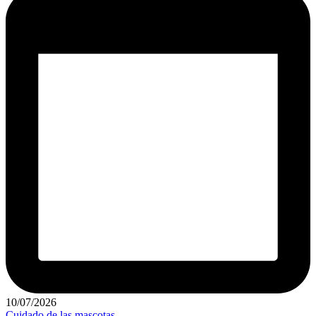
10/07/2026
Publicado
Cuidado de las mascotas