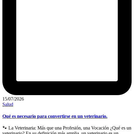
15/07/2026
Publicado
Salud
en
Qué es necesario para convertirse en un veterinario.
🐾 La Veterinaria: Más que una Profesión, una Vocación ¿Qué es un
veterinario? En su definición más amplia, un veterinario es un