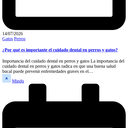
14/07/2026
Publicado
Gatos
Perros
en
¿Por qué es importante el cuidado dental en perros y gatos?
Importancia del cuidado dental en perros y gatos La importancia del
cuidado dental en perros y gatos radica en que una buena salud
bucal puede prevenir enfermedades graves en el…
Publicado
Mindu
por