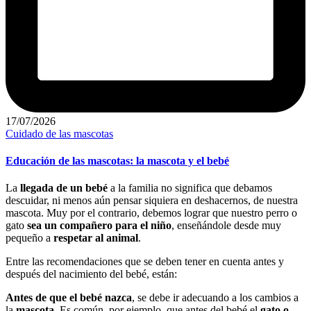
17/07/2026
Publicado
Cuidado de las mascotas
en
Educación de las mascotas: la mascota y el bebé
La
llegada de un bebé
a la familia no significa que debamos
descuidar, ni menos aún pensar siquiera en deshacernos, de nuestra
mascota. Muy por el contrario, debemos lograr que nuestro perro o
gato
sea un compañero para el niño
, enseñándole desde muy
pequeño a
respetar al animal
.
Entre las recomendaciones que se deben tener en cuenta antes y
después del nacimiento del bebé, están:
Antes de que el bebé nazca
, se debe ir adecuando a los cambios a
la
mascota
. Es común, por ejemplo, que antes del bebé el
gato o