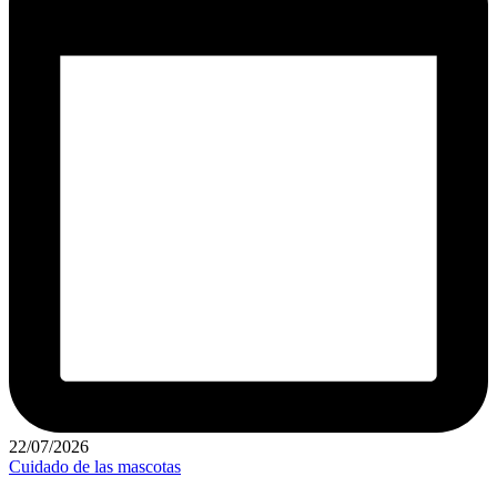
22/07/2026
Publicado
Cuidado de las mascotas
en