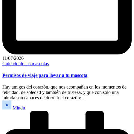
11/07/2026
Publicado
Cuidado de las mascotas
en
Permisos de viaje para llevar a tu mascota
Hay amigos del corazón, que nos acompañan en los momentos de
felicidad, de soledad y también de tristeza, y que con solo una
mirada son capaces de derretir el corazón:…
Publicado
Mindu
por