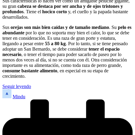
Sus características lo hacen ver como un amigable peluche gigante,
su gran
cabeza se destaca por ser ancha y de ojos tristones y
profundos
. Tiene el
hocico corto
y, el cuello y la papada bastante
desarrollados.
Sus
orejas son más bien caídas y de tamaño mediano
. Su
pelo es
abundante
por lo que no soporta muy bien el calor, lo que se debe
tener en consideración. Es una raza de gran porte y estatura,
llegando a pesar entre
55 a 80 kg
. Por lo tanto, si se tiene pensado
adoptar un San Bernardo, se debe considerar
tener el espacio
necesario
, o tener el tiempo para poder sacarlo de paseo por lo
menos dos veces al día, si no se cuenta con él. Otra consideración
importante es su alimentación, como toda raza de perro grande,
consume bastante alimento
, en especial en su etapa de
crecimiento.
Seguir leyendo
Publicado
Mindu
por