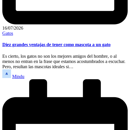
16/07/2026
Publicado
Gatos
en
Diez grandes ventajas de tener como mascota a un gato
Es cierto, los gatos no son los mejores amigos del hombre, o al
menos no entran en la frase que estamos acostumbrados a escuchar.
Pero, resultan las mascotas ideales si…
Publicado
Mindu
por