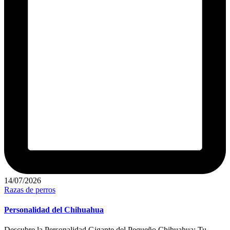
14/07/2026
Publicado
Razas de perros
en
Personalidad del Chihuahua
Descubre la Personalidad Gigante del Pequeño Chihuahua: Tu