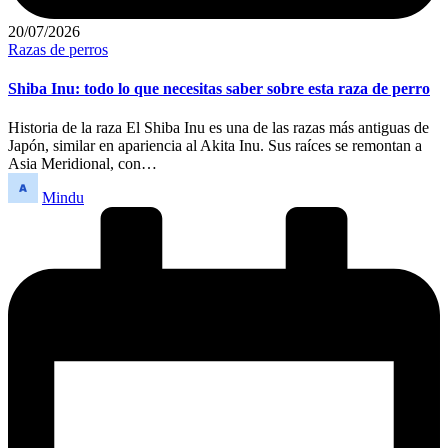
20/07/2026
Publicado
Razas de perros
en
Shiba Inu: todo lo que necesitas saber sobre esta raza de perro
Historia de la raza El Shiba Inu es una de las razas más antiguas de
Japón, similar en apariencia al Akita Inu. Sus raíces se remontan a
Asia Meridional, con…
Publicado
Mindu
por