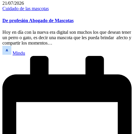
21/07/2026
Publicado
Cuidado de las mascotas
en
De profesión Abogado de Mascotas
Hoy en día con la nueva era digital son muchos los que desean tener
un perro o gato, es decir una mascota que les pueda brindar afecto y
compartir los momentos…
Publicado
Mindu
por