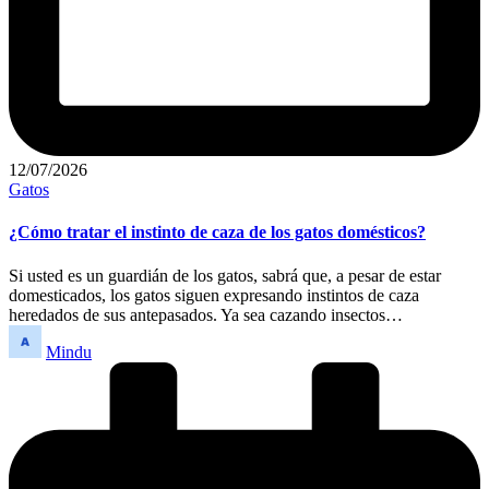
12/07/2026
Publicado
Gatos
en
¿Cómo tratar el instinto de caza de los gatos domésticos?
Si usted es un guardián de los gatos, sabrá que, a pesar de estar
domesticados, los gatos siguen expresando instintos de caza
heredados de sus antepasados. Ya sea cazando insectos…
Publicado
Mindu
por