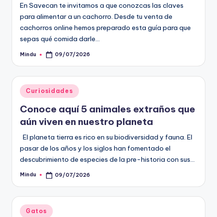
En Savecan te invitamos a que conozcas las claves
para alimentar a un cachorro. Desde tu venta de
cachorros online hemos preparado esta guía para que
sepas qué comida darle…
Mindu
09/07/2026
Publicado
por
Publicado
Curiosidades
en
Conoce aquí 5 animales extraños que
aún viven en nuestro planeta
El planeta tierra es rico en su biodiversidad y fauna. El
pasar de los años y los siglos han fomentado el
descubrimiento de especies de la pre-historia con sus…
Mindu
09/07/2026
Publicado
por
Publicado
Gatos