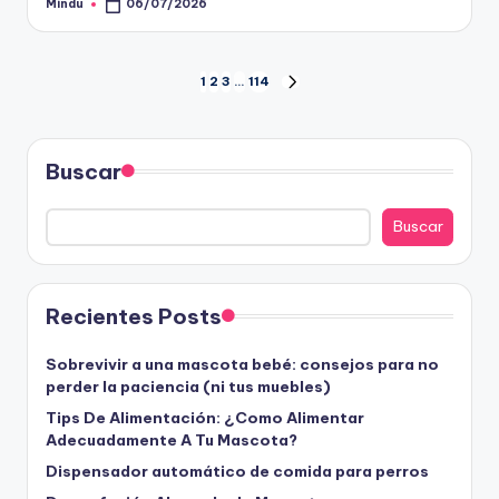
Mindu
06/07/2026
Publicado
por
Paginación
1
2
3
…
114
SIGUIENTE
PÁGINA
de
entradas
Buscar
Buscar
Recientes Posts
Sobrevivir a una mascota bebé: consejos para no
perder la paciencia (ni tus muebles)
Tips De Alimentación: ¿Como Alimentar
Adecuadamente A Tu Mascota?
Dispensador automático de comida para perros