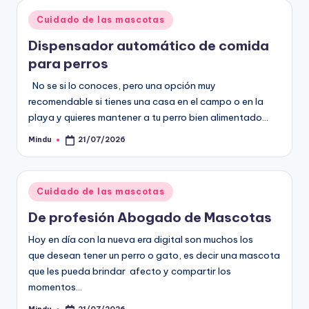
Publicado
Cuidado de las mascotas
en
Dispensador automático de comida
para perros
No se si lo conoces, pero una opción muy
recomendable si tienes una casa en el campo o en la
playa y quieres mantener a tu perro bien alimentado…
Mindu
21/07/2026
Publicado
por
Publicado
Cuidado de las mascotas
en
De profesión Abogado de Mascotas
Hoy en día con la nueva era digital son muchos los
que desean tener un perro o gato, es decir una mascota
que les pueda brindar afecto y compartir los
momentos…