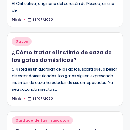
El Chihuahua, originario del corazón de México, es una
de…
Mindu
12/07/2026
Publicado
por
Publicado
Gatos
en
¿Cómo tratar el instinto de caza de
los gatos domésticos?
Si usted es un guardián de los gatos, sabrá que, a pesar
de estar domesticados, los gatos siguen expresando
instintos de caza heredados de sus antepasados. Ya
sea cazando insectos…
Mindu
12/07/2026
Publicado
por
Publicado
Cuidado de las mascotas
en