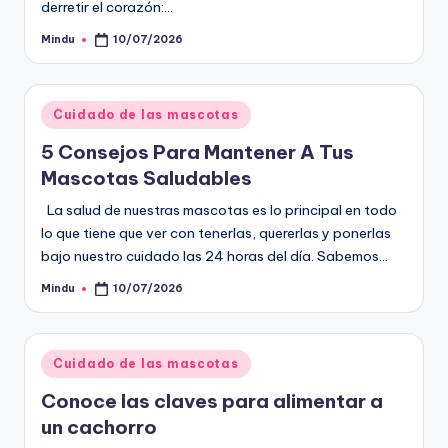
derretir el corazón:…
Mindu
10/07/2026
Publicado
por
Publicado
Cuidado de las mascotas
en
5 Consejos Para Mantener A Tus
Mascotas Saludables
La salud de nuestras mascotas es lo principal en todo
lo que tiene que ver con tenerlas, quererlas y ponerlas
bajo nuestro cuidado las 24 horas del día. Sabemos…
Mindu
10/07/2026
Publicado
por
Publicado
Cuidado de las mascotas
en
Conoce las claves para alimentar a
un cachorro