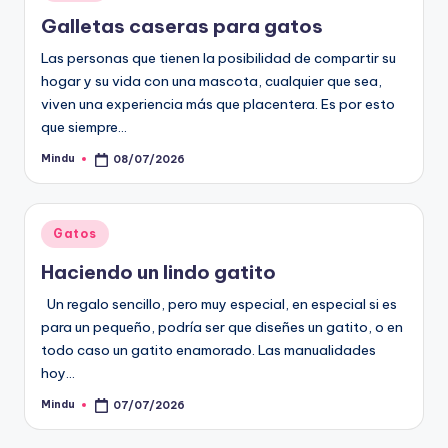
en
Galletas caseras para gatos
Las personas que tienen la posibilidad de compartir su
hogar y su vida con una mascota, cualquier que sea,
viven una experiencia más que placentera. Es por esto
que siempre…
Mindu
08/07/2026
Publicado
por
Publicado
Gatos
en
Haciendo un lindo gatito
Un regalo sencillo, pero muy especial, en especial si es
para un pequeño, podría ser que diseñes un gatito, o en
todo caso un gatito enamorado. Las manualidades
hoy…
Mindu
07/07/2026
Publicado
por