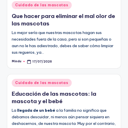
Publicado
Cuidado de las mascotas
en
Que hacer para eliminar el mal olor de
las mascotas
Lo mejor sería que nuestras mascotas hagan sus
necesidades fuera de la casa, pero si son pequeñas o
aun no le has adiestrado, debes de saber cómo limpiar
sus regueros, ya…
Mindu
17/07/2026
Publicado
por
Publicado
Cuidado de las mascotas
en
Educación de las mascotas: la
mascota y el bebé
La
llegada de un bebé
a la familia no significa que
debamos descuidar, ni menos aún pensar siquiera en
deshacernos, de nuestra mascota. Muy por el contrario,