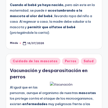
Cuando el bebé ya haya nacido,
pero aún este en la
maternidad, se puede ir
acostumbrando a la
mascota al olor del bebé
, llevando ropa del niño a
casa. Al regresar a casa, la madre debe saludar a la
mascota y
permitir que olfatee al bebé
(protegiéndole la carita).
Mindu
16/07/2026
Publicado
por
Publicado
Cuidado de las mascotas
Perros
Salud
en
Vacunación y desparasitación en
perros
Al igual que en las
personas, aunque el organismo de nuestras
mascotas
los protege contra el ataque de los microorganismos,
existen
enfermedades
muy peligrosas frente a las