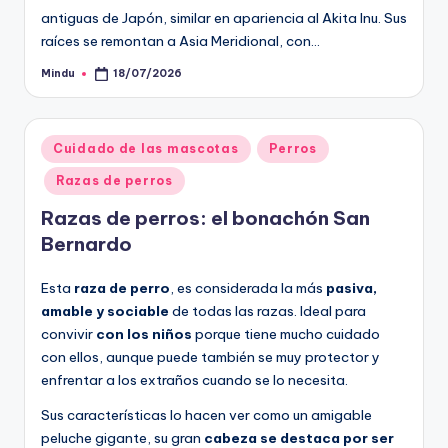
antiguas de Japón, similar en apariencia al Akita Inu. Sus
raíces se remontan a Asia Meridional, con…
Mindu
18/07/2026
Publicado
por
Publicado
Cuidado de las mascotas
Perros
en
Razas de perros
Razas de perros: el bonachón San
Bernardo
Esta
raza de perro
, es considerada la más
pasiva,
amable y sociable
de todas las razas. Ideal para
convivir
con los niños
porque tiene mucho cuidado
con ellos, aunque puede también se muy protector y
enfrentar a los extraños cuando se lo necesita.
Sus características lo hacen ver como un amigable
peluche gigante, su gran
cabeza se destaca por ser