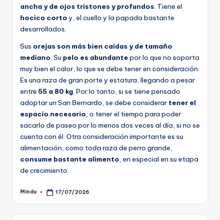
ancha y de ojos tristones y profundos
. Tiene el
hocico corto
y, el cuello y la papada bastante
desarrollados.
Sus
orejas son más bien caídas y de tamaño
mediano
. Su
pelo es abundante
por lo que no soporta
muy bien el calor, lo que se debe tener en consideración.
Es una raza de gran porte y estatura, llegando a pesar
entre
55 a 80 kg
. Por lo tanto, si se tiene pensado
adoptar un San Bernardo, se debe considerar
tener el
espacio necesario
, o tener el tiempo para poder
sacarlo de paseo por lo menos dos veces al día, si no se
cuenta con él. Otra consideración importante es su
alimentación, como toda raza de perro grande,
consume bastante alimento
, en especial en su etapa
de crecimiento.
Mindu
17/07/2026
Publicado
por