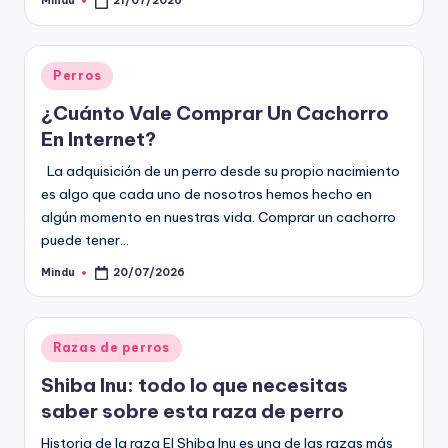
Mindu
21/07/2026
Publicado
por
Publicado
Perros
en
¿Cuánto Vale Comprar Un Cachorro
En Internet?
La adquisición de un perro desde su propio nacimiento
es algo que cada uno de nosotros hemos hecho en
algún momento en nuestras vida. Comprar un cachorro
puede tener…
Mindu
20/07/2026
Publicado
por
Publicado
Razas de perros
en
Shiba Inu: todo lo que necesitas
saber sobre esta raza de perro
Historia de la raza El Shiba Inu es una de las razas más