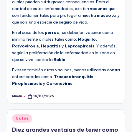
cuales pueden sufrir graves consecuencias. Para el
control de estas enfermedades, existen
vacunas
que
son fundamentales para proteger a nuestra
mascota
; y
que son, una especie de seguro de vida.
En el caso de los
perros
, se deberían vacunar como
mínimo frente a males tales como:
Moquillo
,
Parvovirosis
,
Hepatitis
y
Leptospirosis
. Y además,
según la proliferación de la enfermedad en la zona en
que se vive, contra la
Rabia
.
Existen también otras vacunas, menos utilizadas contra
enfermedades como:
Traqueobronquitis
,
Piroplasmosis
y
Coronavirus
.
Mindu
16/07/2026
Publicado
por
Publicado
Gatos
en
Diez grandes ventajas de tener como