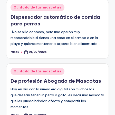
Publicado
Cuidado de las mascotas
en
Dispensador automático de comida
para perros
No se si lo conoces, pero una opción muy
recomendable si tienes una casa en el campo o en la
playa y quieres mantener a tu perro bien alimentado…
Mindu
21/07/2026
Publicado
por
Publicado
Cuidado de las mascotas
en
De profesión Abogado de Mascotas
Hoy en día con la nueva era digital son muchos los
que desean tener un perro o gato, es decir una mascota
que les pueda brindar afecto y compartir los
momentos…