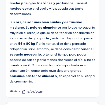
ancha y de ojos tristones y profundos
. Tiene el
hocico corto
y, el cuello y la papada bastante
desarrollados.
Sus
orejas son más bien caídas y de tamaño
mediano
. Su
pelo es abundante
por lo que no soporta
muy bien el calor, lo que se debe tener en consideración.
Es una raza de gran porte y estatura, llegando a pesar
entre
55 a 80 kg
. Por lo tanto, si se tiene pensado
adoptar un San Bernardo, se debe considerar
tener el
espacio necesario
, o tener el tiempo para poder
sacarlo de paseo por lo menos dos veces al día, si no se
cuenta con él. Otra consideración importante es su
alimentación, como toda raza de perro grande,
consume bastante alimento
, en especial en su etapa
de crecimiento.
Mindu
17/07/2026
Publicado
por