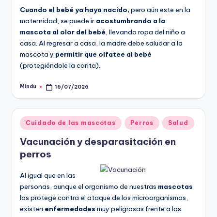
Cuando el bebé ya haya nacido,
pero aún este en la
maternidad, se puede ir
acostumbrando a la
mascota al olor del bebé
, llevando ropa del niño a
casa. Al regresar a casa, la madre debe saludar a la
mascota y
permitir que olfatee al bebé
(protegiéndole la carita).
Mindu
16/07/2026
Publicado
por
Publicado
Cuidado de las mascotas
Perros
Salud
en
Vacunación y desparasitación en
perros
Al igual que en las
personas, aunque el organismo de nuestras
mascotas
los protege contra el ataque de los microorganismos,
existen
enfermedades
muy peligrosas frente a las