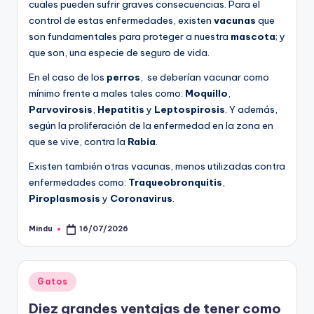
cuales pueden sufrir graves consecuencias. Para el
control de estas enfermedades, existen
vacunas
que
son fundamentales para proteger a nuestra
mascota
; y
que son, una especie de seguro de vida.
En el caso de los
perros
, se deberían vacunar como
mínimo frente a males tales como:
Moquillo
,
Parvovirosis
,
Hepatitis
y
Leptospirosis
. Y además,
según la proliferación de la enfermedad en la zona en
que se vive, contra la
Rabia
.
Existen también otras vacunas, menos utilizadas contra
enfermedades como:
Traqueobronquitis
,
Piroplasmosis
y
Coronavirus
.
Mindu
16/07/2026
Publicado
por
Publicado
Gatos
en
Diez grandes ventajas de tener como