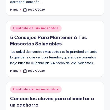
derretir el corazón:…
Mindu
10/07/2026
Publicado
por
Publicado
Cuidado de las mascotas
en
5 Consejos Para Mantener A Tus
Mascotas Saludables
La salud de nuestras mascotas es lo principal en todo
lo que tiene que ver con tenerlas, quererlas y ponerlas
bajo nuestro cuidado las 24 horas del día. Sabemos…
Mindu
10/07/2026
Publicado
por
Publicado
Cuidado de las mascotas
en
Conoce las claves para alimentar a
un cachorro