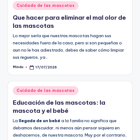
Publicado
Cuidado de las mascotas
en
Que hacer para eliminar el mal olor de
las mascotas
Lo mejor sería que nuestras mascotas hagan sus
necesidades fuera de la casa, pero si son pequeñas o
aun no le has adiestrado, debes de saber cómo limpiar
sus regueros, ya…
Mindu
17/07/2026
Publicado
por
Publicado
Cuidado de las mascotas
en
Educación de las mascotas: la
mascota y el bebé
La
llegada de un bebé
a la familia no significa que
debamos descuidar, ni menos aún pensar siquiera en
deshacernos, de nuestra mascota. Muy por el contrario,