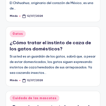
El Chihuahua, originario del corazón de México, es una
de…
Mindu
12/07/2026
Publicado
por
Publicado
Gatos
en
¿Cómo tratar el instinto de caza de
los gatos domésticos?
Si usted es un guardián de los gatos, sabrá que, a pesar
de estar domesticados, los gatos siguen expresando
instintos de caza heredados de sus antepasados. Ya
sea cazando insectos…
Mindu
12/07/2026
Publicado
por
Publicado
Cuidado de las mascotas
en