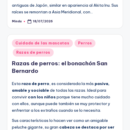
antiguas de Japón, similar en apariencia al Akita Inu. Sus
raíces se remontan a Asia Meridional, con…
Mindu
18/07/2026
Publicado
por
Publicado
Cuidado de las mascotas
Perros
en
Razas de perros
Razas de perros: el bonachón San
Bernardo
Esta
raza de perro
, es considerada la más
pasiva,
amable y sociable
de todas las razas. Ideal para
convivir
con los niños
porque tiene mucho cuidado
con ellos, aunque puede también se muy protector y
enfrentar a los extraños cuando se lo necesita.
Sus características lo hacen ver como un amigable
peluche gigante, su gran
cabeza se destaca por ser