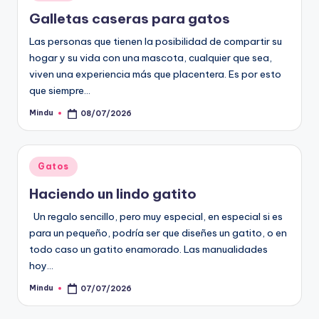
en
Galletas caseras para gatos
Las personas que tienen la posibilidad de compartir su
hogar y su vida con una mascota, cualquier que sea,
viven una experiencia más que placentera. Es por esto
que siempre…
Mindu
08/07/2026
Publicado
por
Publicado
Gatos
en
Haciendo un lindo gatito
Un regalo sencillo, pero muy especial, en especial si es
para un pequeño, podría ser que diseñes un gatito, o en
todo caso un gatito enamorado. Las manualidades
hoy…
Mindu
07/07/2026
Publicado
por