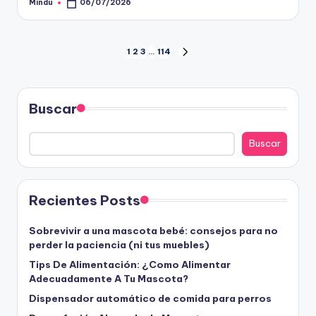
Mindu
06/07/2026
Publicado
por
Paginación
1
2
3
…
114
SIGUIENTE
PÁGINA
de
entradas
Buscar
Buscar
Recientes Posts
Sobrevivir a una mascota bebé: consejos para no
perder la paciencia (ni tus muebles)
Tips De Alimentación: ¿Como Alimentar
Adecuadamente A Tu Mascota?
Dispensador automático de comida para perros