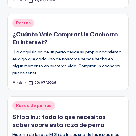
Mindu
21/07/2026
Publicado
por
Publicado
Perros
en
¿Cuánto Vale Comprar Un Cachorro
En Internet?
La adquisición de un perro desde su propio nacimiento
es algo que cada uno de nosotros hemos hecho en
algún momento en nuestras vida. Comprar un cachorro
puede tener…
Mindu
20/07/2026
Publicado
por
Publicado
Razas de perros
en
Shiba Inu: todo lo que necesitas
saber sobre esta raza de perro
Historia de la raza El Shiba Inu es una de las razas más