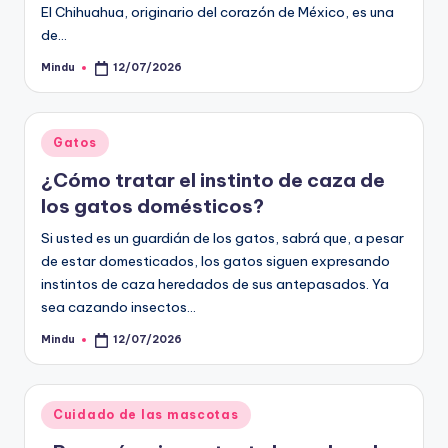
El Chihuahua, originario del corazón de México, es una
de…
Mindu
12/07/2026
Publicado
por
Publicado
Gatos
en
¿Cómo tratar el instinto de caza de
los gatos domésticos?
Si usted es un guardián de los gatos, sabrá que, a pesar
de estar domesticados, los gatos siguen expresando
instintos de caza heredados de sus antepasados. Ya
sea cazando insectos…
Mindu
12/07/2026
Publicado
por
Publicado
Cuidado de las mascotas
en