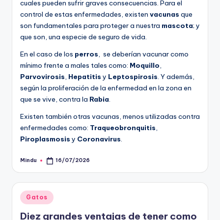
cuales pueden sufrir graves consecuencias. Para el
control de estas enfermedades, existen
vacunas
que
son fundamentales para proteger a nuestra
mascota
; y
que son, una especie de seguro de vida.
En el caso de los
perros
, se deberían vacunar como
mínimo frente a males tales como:
Moquillo
,
Parvovirosis
,
Hepatitis
y
Leptospirosis
. Y además,
según la proliferación de la enfermedad en la zona en
que se vive, contra la
Rabia
.
Existen también otras vacunas, menos utilizadas contra
enfermedades como:
Traqueobronquitis
,
Piroplasmosis
y
Coronavirus
.
Mindu
16/07/2026
Publicado
por
Publicado
Gatos
en
Diez grandes ventajas de tener como