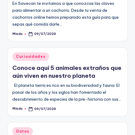
En Savecan te invitamos a que conozcas las claves
para alimentar a un cachorro. Desde tu venta de
cachorros online hemos preparado esta guía para que
sepas qué comida darle…
Mindu
09/07/2026
Publicado
por
Publicado
Curiosidades
en
Conoce aquí 5 animales extraños que
aún viven en nuestro planeta
El planeta tierra es rico en su biodiversidad y fauna. El
pasar de los años y los siglos han fomentado el
descubrimiento de especies de la pre-historia con sus…
Mindu
09/07/2026
Publicado
por
Publicado
Gatos