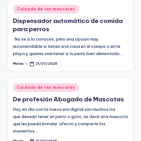
Publicado
Cuidado de las mascotas
en
Dispensador automático de comida
para perros
No se si lo conoces, pero una opción muy
recomendable si tienes una casa en el campo o en la
playa y quieres mantener a tu perro bien alimentado…
Mindu
21/07/2026
Publicado
por
Publicado
Cuidado de las mascotas
en
De profesión Abogado de Mascotas
Hoy en día con la nueva era digital son muchos los
que desean tener un perro o gato, es decir una mascota
que les pueda brindar afecto y compartir los
momentos…