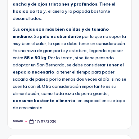
ancha y de ojos tristones y profundos
. Tiene el
hocico corto
y, el cuello y la papada bastante
desarrollados.
Sus
orejas son más bien caídas y de tamaño
mediano
. Su
pelo es abundante
por lo que no soporta
muy bien el calor, lo que se debe tener en consideración.
Es una raza de gran porte y estatura, llegando a pesar
entre
55 a 80 kg
. Por lo tanto, si se tiene pensado
adoptar un San Bernardo, se debe considerar
tener el
espacio necesario
, o tener el tiempo para poder
sacarlo de paseo por lo menos dos veces al día, si no se
cuenta con él. Otra consideración importante es su
alimentación, como toda raza de perro grande,
consume bastante alimento
, en especial en su etapa
de crecimiento.
Mindu
17/07/2026
Publicado
por