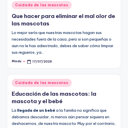
Publicado
Cuidado de las mascotas
en
Que hacer para eliminar el mal olor de
las mascotas
Lo mejor sería que nuestras mascotas hagan sus
necesidades fuera de la casa, pero si son pequeñas o
aun no le has adiestrado, debes de saber cómo limpiar
sus regueros, ya…
Mindu
17/07/2026
Publicado
por
Publicado
Cuidado de las mascotas
en
Educación de las mascotas: la
mascota y el bebé
La
llegada de un bebé
a la familia no significa que
debamos descuidar, ni menos aún pensar siquiera en
deshacernos, de nuestra mascota. Muy por el contrario,