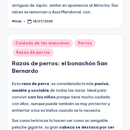
antiguas de Japón, similar en apariencia al Akita Inu. Sus
raíces se remontan a Asia Meridional, con…
Mindu
18/07/2026
Publicado
por
Publicado
Cuidado de las mascotas
Perros
en
Razas de perros
Razas de perros: el bonachón San
Bernardo
Esta
raza de perro
, es considerada la más
pasiva,
amable y sociable
de todas las razas. Ideal para
convivir
con los niños
porque tiene mucho cuidado
con ellos, aunque puede también se muy protector y
enfrentar a los extraños cuando se lo necesita.
Sus características lo hacen ver como un amigable
peluche gigante, su gran
cabeza se destaca por ser