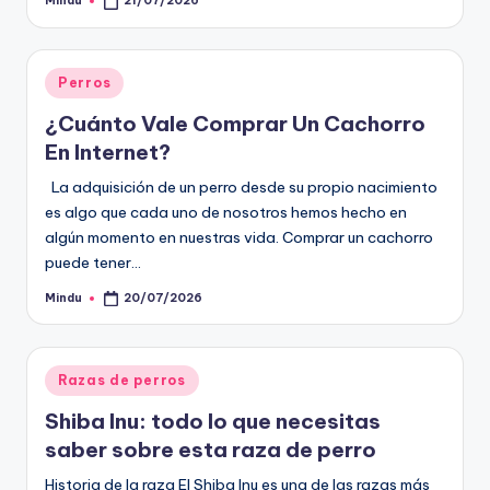
Mindu
21/07/2026
Publicado
por
Publicado
Perros
en
¿Cuánto Vale Comprar Un Cachorro
En Internet?
La adquisición de un perro desde su propio nacimiento
es algo que cada uno de nosotros hemos hecho en
algún momento en nuestras vida. Comprar un cachorro
puede tener…
Mindu
20/07/2026
Publicado
por
Publicado
Razas de perros
en
Shiba Inu: todo lo que necesitas
saber sobre esta raza de perro
Historia de la raza El Shiba Inu es una de las razas más