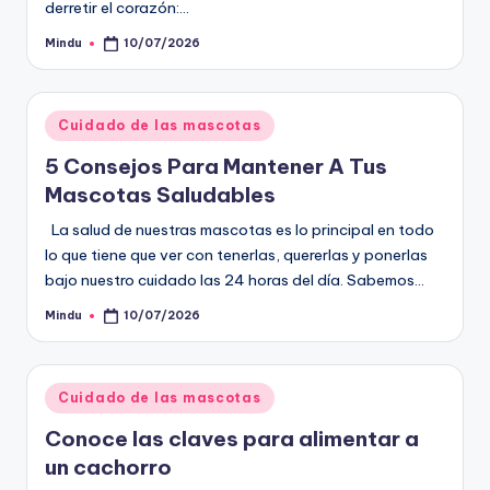
derretir el corazón:…
Mindu
10/07/2026
Publicado
por
Publicado
Cuidado de las mascotas
en
5 Consejos Para Mantener A Tus
Mascotas Saludables
La salud de nuestras mascotas es lo principal en todo
lo que tiene que ver con tenerlas, quererlas y ponerlas
bajo nuestro cuidado las 24 horas del día. Sabemos…
Mindu
10/07/2026
Publicado
por
Publicado
Cuidado de las mascotas
en
Conoce las claves para alimentar a
un cachorro