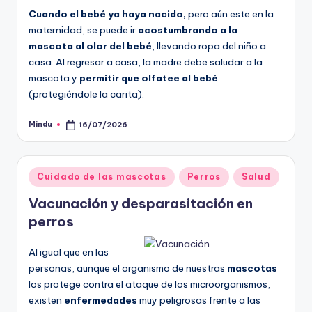
Cuando el bebé ya haya nacido,
pero aún este en la
maternidad, se puede ir
acostumbrando a la
mascota al olor del bebé
, llevando ropa del niño a
casa. Al regresar a casa, la madre debe saludar a la
mascota y
permitir que olfatee al bebé
(protegiéndole la carita).
Mindu
16/07/2026
Publicado
por
Publicado
Cuidado de las mascotas
Perros
Salud
en
Vacunación y desparasitación en
perros
Al igual que en las
personas, aunque el organismo de nuestras
mascotas
los protege contra el ataque de los microorganismos,
existen
enfermedades
muy peligrosas frente a las