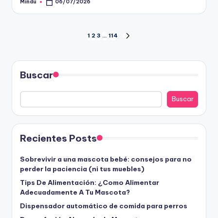
Mindu
06/07/2026
Publicado
por
Paginación
1
2
3
…
114
SIGUIENTE
PÁGINA
de
entradas
Buscar
Buscar
Recientes Posts
Sobrevivir a una mascota bebé: consejos para no
perder la paciencia (ni tus muebles)
Tips De Alimentación: ¿Como Alimentar
Adecuadamente A Tu Mascota?
Dispensador automático de comida para perros