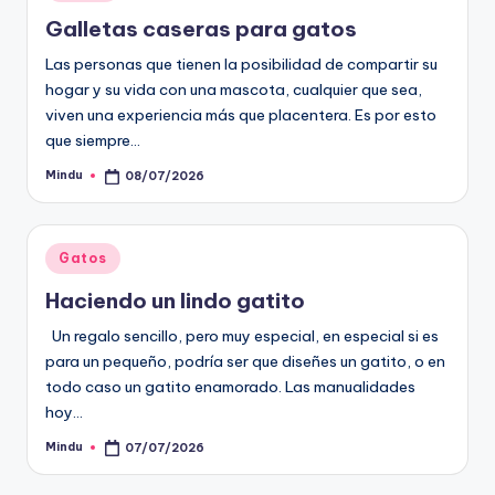
en
Galletas caseras para gatos
Las personas que tienen la posibilidad de compartir su
hogar y su vida con una mascota, cualquier que sea,
viven una experiencia más que placentera. Es por esto
que siempre…
Mindu
08/07/2026
Publicado
por
Publicado
Gatos
en
Haciendo un lindo gatito
Un regalo sencillo, pero muy especial, en especial si es
para un pequeño, podría ser que diseñes un gatito, o en
todo caso un gatito enamorado. Las manualidades
hoy…
Mindu
07/07/2026
Publicado
por