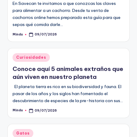
En Savecan te invitamos a que conozcas las claves
para alimentar a un cachorro. Desde tu venta de
cachorros online hemos preparado esta guía para que
sepas qué comida darle…
Mindu
09/07/2026
Publicado
por
Publicado
Curiosidades
en
Conoce aquí 5 animales extraños que
aún viven en nuestro planeta
El planeta tierra es rico en su biodiversidad y fauna. El
pasar de los años y los siglos han fomentado el
descubrimiento de especies de la pre-historia con sus…
Mindu
09/07/2026
Publicado
por
Publicado
Gatos