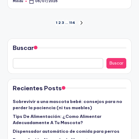
Mindu
06/07/2026
Publicado
por
Paginación
1
2
3
…
114
SIGUIENTE
PÁGINA
de
entradas
Buscar
Buscar
Recientes Posts
Sobrevivir a una mascota bebé: consejos para no
perder la paciencia (ni tus muebles)
Tips De Alimentación: ¿Como Alimentar
Adecuadamente A Tu Mascota?
Dispensador automático de comida para perros