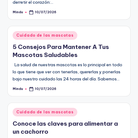
derretir el corazón:…
Mindu
10/07/2026
Publicado
por
Publicado
Cuidado de las mascotas
en
5 Consejos Para Mantener A Tus
Mascotas Saludables
La salud de nuestras mascotas es lo principal en todo
lo que tiene que ver con tenerlas, quererlas y ponerlas
bajo nuestro cuidado las 24 horas del día. Sabemos…
Mindu
10/07/2026
Publicado
por
Publicado
Cuidado de las mascotas
en
Conoce las claves para alimentar a
un cachorro