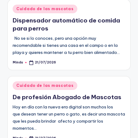
Publicado
Cuidado de las mascotas
en
Dispensador automático de comida
para perros
No se si lo conoces, pero una opción muy
recomendable si tienes una casa en el campo o en la
playa y quieres mantener a tu perro bien alimentado…
Mindu
21/07/2026
Publicado
por
Publicado
Cuidado de las mascotas
en
De profesión Abogado de Mascotas
Hoy en día con la nueva era digital son muchos los
que desean tener un perro o gato, es decir una mascota
que les pueda brindar afecto y compartir los
momentos…