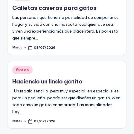
en
Galletas caseras para gatos
Las personas que tienen la posibilidad de compartir su
hogar y su vida con una mascota, cualquier que sea,
viven una experiencia más que placentera. Es por esto
que siempre…
Mindu
08/07/2026
Publicado
por
Publicado
Gatos
en
Haciendo un lindo gatito
Un regalo sencillo, pero muy especial, en especial si es
para un pequeño, podría ser que diseñes un gatito, o en
todo caso un gatito enamorado. Las manualidades
hoy…
Mindu
07/07/2026
Publicado
por