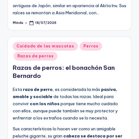
antiguas de Japón, similar en apariencia al Akita Inu. Sus
raíces se remontan a Asia Meridional, con…
Mindu
18/07/2026
Publicado
por
Publicado
Cuidado de las mascotas
Perros
en
Razas de perros
Razas de perros: el bonachón San
Bernardo
Esta
raza de perro
, es considerada la más
pasiva,
amable y sociable
de todas las razas. Ideal para
convivir
con los niños
porque tiene mucho cuidado
con ellos, aunque puede también se muy protector y
enfrentar a los extraños cuando se lo necesita.
Sus características lo hacen ver como un amigable
peluche gigante, su gran
cabeza se destaca por ser