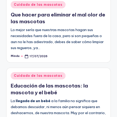
Publicado
Cuidado de las mascotas
en
Que hacer para eliminar el mal olor de
las mascotas
Lo mejor sería que nuestras mascotas hagan sus
necesidades fuera de la casa, pero si son pequeñas o
aun no le has adiestrado, debes de saber cómo limpiar
sus regueros, ya…
Mindu
17/07/2026
Publicado
por
Publicado
Cuidado de las mascotas
en
Educación de las mascotas: la
mascota y el bebé
La
llegada de un bebé
a la familia no significa que
debamos descuidar, ni menos aún pensar siquiera en
deshacernos, de nuestra mascota. Muy por el contrario,