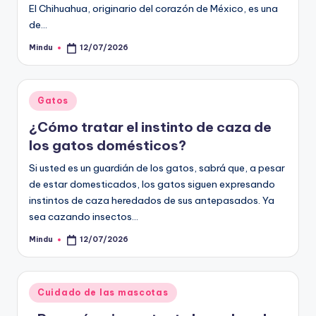
El Chihuahua, originario del corazón de México, es una
de…
Mindu
12/07/2026
Publicado
por
Publicado
Gatos
en
¿Cómo tratar el instinto de caza de
los gatos domésticos?
Si usted es un guardián de los gatos, sabrá que, a pesar
de estar domesticados, los gatos siguen expresando
instintos de caza heredados de sus antepasados. Ya
sea cazando insectos…
Mindu
12/07/2026
Publicado
por
Publicado
Cuidado de las mascotas
en