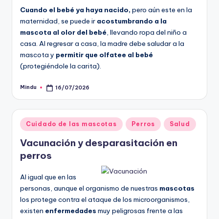
Cuando el bebé ya haya nacido,
pero aún este en la
maternidad, se puede ir
acostumbrando a la
mascota al olor del bebé
, llevando ropa del niño a
casa. Al regresar a casa, la madre debe saludar a la
mascota y
permitir que olfatee al bebé
(protegiéndole la carita).
Mindu
16/07/2026
Publicado
por
Publicado
Cuidado de las mascotas
Perros
Salud
en
Vacunación y desparasitación en
perros
Al igual que en las
personas, aunque el organismo de nuestras
mascotas
los protege contra el ataque de los microorganismos,
existen
enfermedades
muy peligrosas frente a las