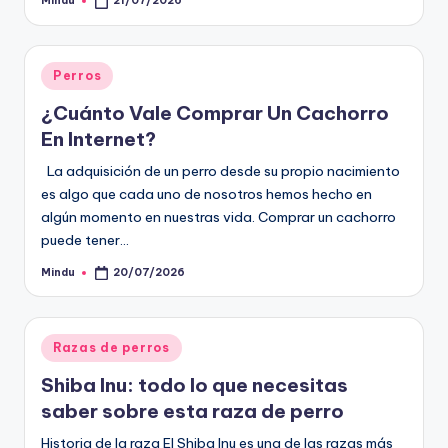
Mindu
21/07/2026
Publicado
por
Publicado
Perros
en
¿Cuánto Vale Comprar Un Cachorro
En Internet?
La adquisición de un perro desde su propio nacimiento
es algo que cada uno de nosotros hemos hecho en
algún momento en nuestras vida. Comprar un cachorro
puede tener…
Mindu
20/07/2026
Publicado
por
Publicado
Razas de perros
en
Shiba Inu: todo lo que necesitas
saber sobre esta raza de perro
Historia de la raza El Shiba Inu es una de las razas más