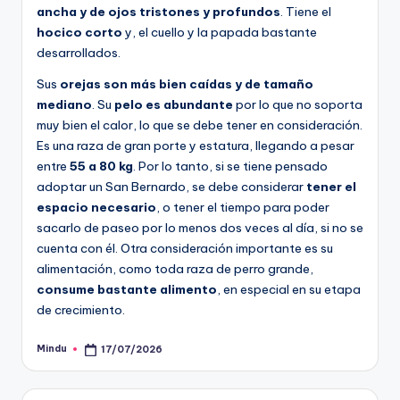
ancha y de ojos tristones y profundos
. Tiene el
hocico corto
y, el cuello y la papada bastante
desarrollados.
Sus
orejas son más bien caídas y de tamaño
mediano
. Su
pelo es abundante
por lo que no soporta
muy bien el calor, lo que se debe tener en consideración.
Es una raza de gran porte y estatura, llegando a pesar
entre
55 a 80 kg
. Por lo tanto, si se tiene pensado
adoptar un San Bernardo, se debe considerar
tener el
espacio necesario
, o tener el tiempo para poder
sacarlo de paseo por lo menos dos veces al día, si no se
cuenta con él. Otra consideración importante es su
alimentación, como toda raza de perro grande,
consume bastante alimento
, en especial en su etapa
de crecimiento.
Mindu
17/07/2026
Publicado
por