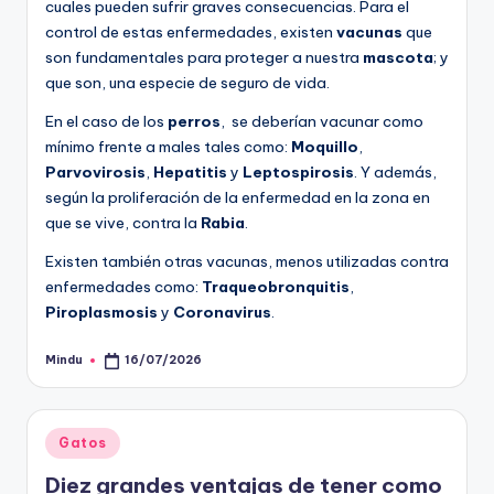
cuales pueden sufrir graves consecuencias. Para el
control de estas enfermedades, existen
vacunas
que
son fundamentales para proteger a nuestra
mascota
; y
que son, una especie de seguro de vida.
En el caso de los
perros
, se deberían vacunar como
mínimo frente a males tales como:
Moquillo
,
Parvovirosis
,
Hepatitis
y
Leptospirosis
. Y además,
según la proliferación de la enfermedad en la zona en
que se vive, contra la
Rabia
.
Existen también otras vacunas, menos utilizadas contra
enfermedades como:
Traqueobronquitis
,
Piroplasmosis
y
Coronavirus
.
Mindu
16/07/2026
Publicado
por
Publicado
Gatos
en
Diez grandes ventajas de tener como