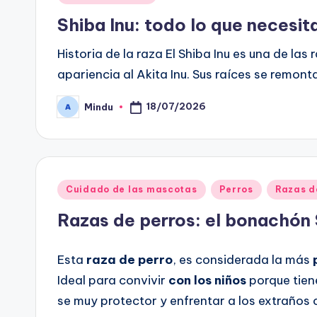
en
Shiba Inu: todo lo que necesit
Historia de la raza El Shiba Inu es una de las
apariencia al Akita Inu. Sus raíces se remont
18/07/2026
Mindu
Publicado
por
Publicado
Cuidado de las mascotas
Perros
Razas d
en
Razas de perros: el bonachón
Esta
raza de perro
, es considerada la más
Ideal para convivir
con los niños
porque tien
se muy protector y enfrentar a los extraños 