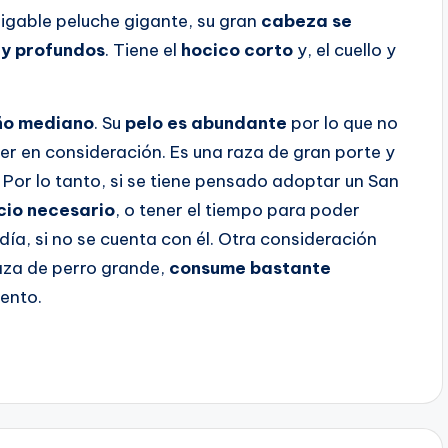
igable peluche gigante, su gran
cabeza se
 y profundos
. Tiene el
hocico corto
y, el cuello y
año mediano
. Su
pelo es abundante
por lo que no
ner en consideración. Es una raza de gran porte y
. Por lo tanto, si se tiene pensado adoptar un San
cio necesario
, o tener el tiempo para poder
ía, si no se cuenta con él. Otra consideración
aza de perro grande,
consume bastante
iento.