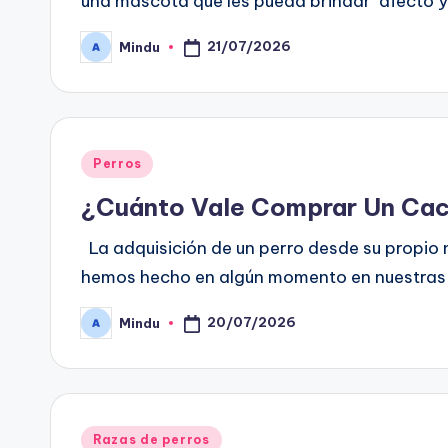
una mascota que les pueda brindar afecto 
21/07/2026
Mindu
Publicado
por
Publicado
Perros
en
¿Cuánto Vale Comprar Un Cach
La adquisición de un perro desde su propio
hemos hecho en algún momento en nuestras 
20/07/2026
Mindu
Publicado
por
Publicado
Razas de perros