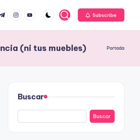
com
r.com
.me
instagram.com
youtube.com
Subscribe
ncia (ni tus muebles)
Portada
Buscar
Buscar