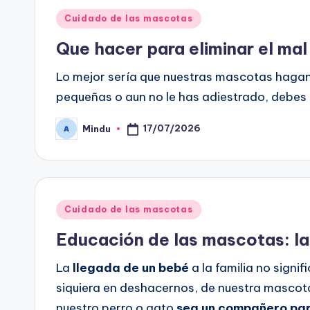
Publicado
Cuidado de las mascotas
en
Que hacer para eliminar el mal
Lo mejor sería que nuestras mascotas hagan 
pequeñas o aun no le has adiestrado, debes 
17/07/2026
Mindu
Publicado
por
Publicado
Cuidado de las mascotas
en
Educación de las mascotas: la
La
llegada de un bebé
a la familia no sign
siquiera en deshacernos, de nuestra mascota
nuestro perro o gato
sea un compañero para